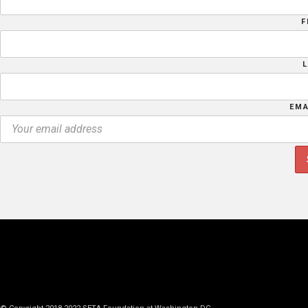
F
EMA