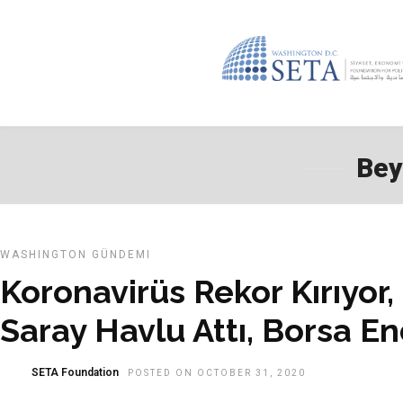
Bey
WASHINGTON GÜNDEMI
Koronavirüs Rekor Kırıyor
Saray Havlu Attı, Borsa En
SETA Foundation
POSTED ON OCTOBER 31, 2020