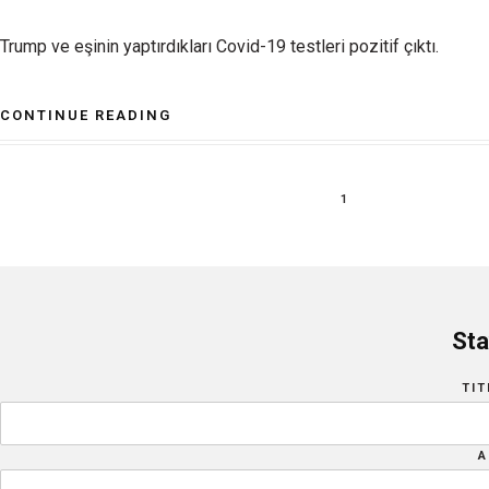
Trump ve eşinin yaptırdıkları Covid-19 testleri pozitif çıktı.
CONTINUE READING
1
Sta
TIT
A