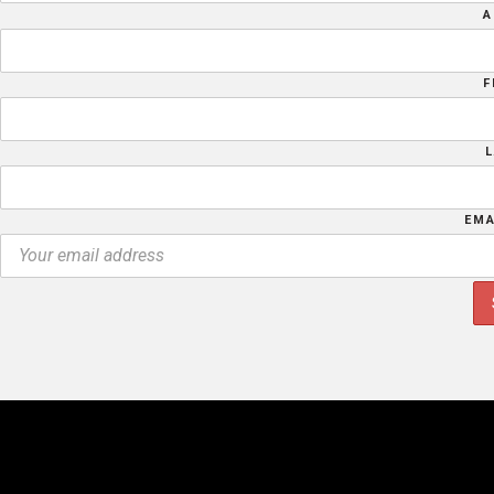
A
F
EMA