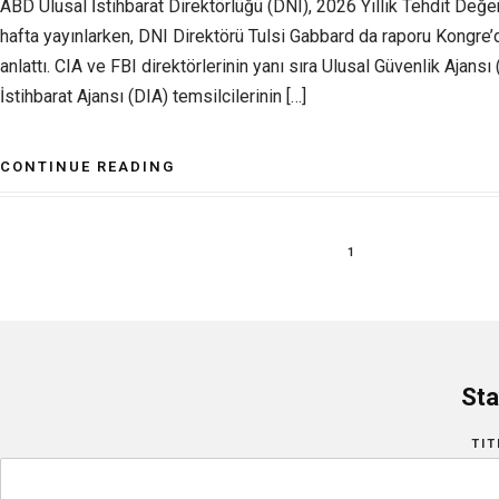
ABD Ulusal İstihbarat Direktörlüğü (DNI), 2026 Yıllık Tehdit Değ
hafta yayınlarken, DNI Direktörü Tulsi Gabbard da raporu Kongre
anlattı. CIA ve FBI direktörlerinin yanı sıra Ulusal Güvenlik Ajan
İstihbarat Ajansı (DIA) temsilcilerinin […]
CONTINUE READING
1
Sta
TIT