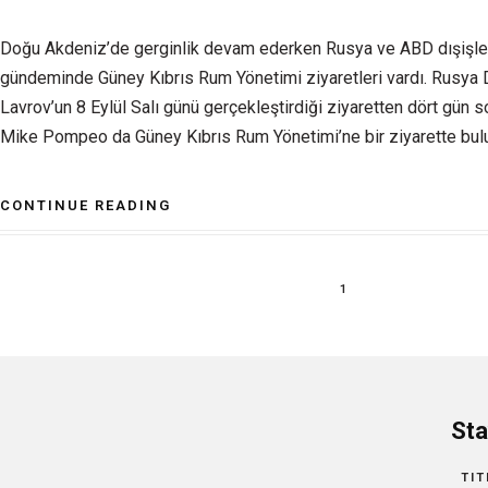
Doğu Akdeniz’de gerginlik devam ederken Rusya ve ABD dışişler
gündeminde Güney Kıbrıs Rum Yönetimi ziyaretleri vardı. Rusya D
Lavrov’un 8 Eylül Salı günü gerçekleştirdiği ziyaretten dört gün 
Mike Pompeo da Güney Kıbrıs Rum Yönetimi’ne bir ziyarette bul
CONTINUE READING
1
Sta
TIT