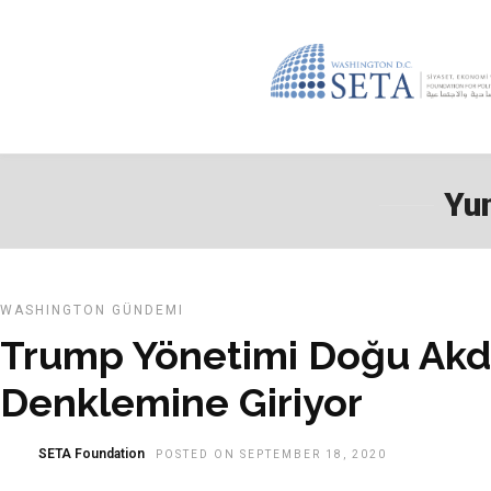
Yu
WASHINGTON GÜNDEMI
Trump Yönetimi Doğu Akd
Denklemine Giriyor
SETA Foundation
POSTED ON SEPTEMBER 18, 2020