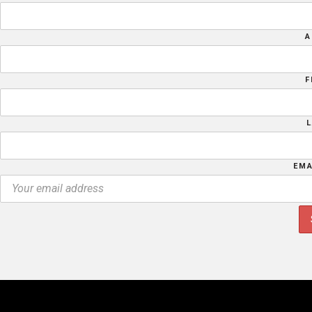
A
F
EMA