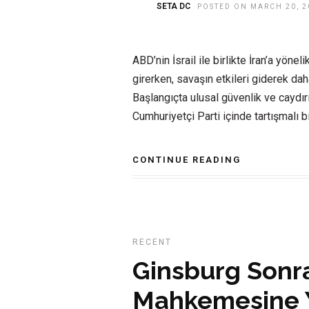
SETA DC
POSTED ON MARCH 20, 2
ABD’nin İsrail ile birlikte İran’a yöne
girerken, savaşın etkileri giderek da
Başlangıçta ulusal güvenlik ve caydı
Cumhuriyetçi Parti içinde tartışmalı 
CONTINUE READING
RECENT
Ginsburg Sonr
Mahkemesine Y