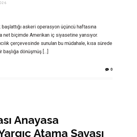
026
lik başlattığı askeri operasyon üçüncü haftasına
ha net biçimde Amerikan iç siyasetine yansıyor.
rıcılık çerçevesinde sunulan bu müdahale, kısa sürede
bir başlığa dönüşmüş […]
0
ası Anayasa
argıç Atama Savaşı