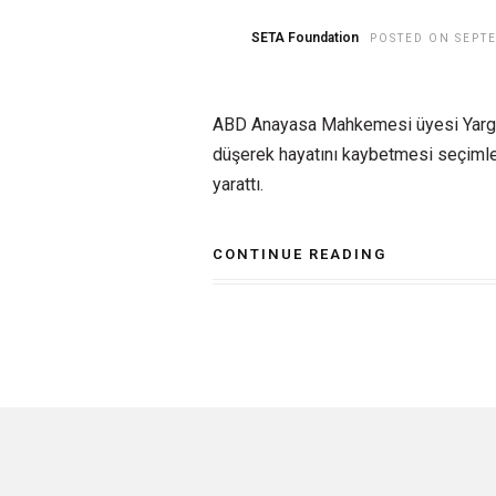
SETA Foundation
POSTED ON SEPTE
ABD Anayasa Mahkemesi üyesi Yargıç
düşerek hayatını kaybetmesi seçimlere
yarattı.
CONTINUE READING