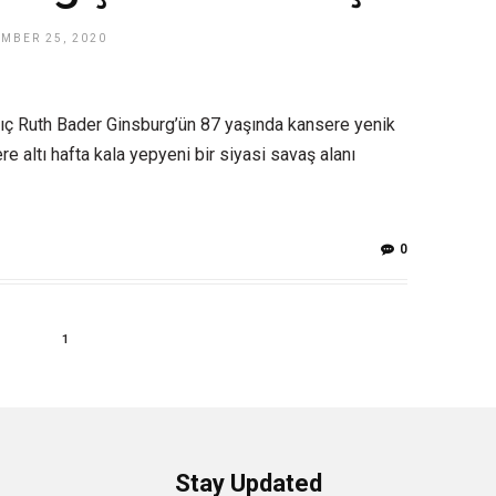
MBER 25, 2020
 Ruth Bader Ginsburg’ün 87 yaşında kansere yenik
 altı hafta kala yepyeni bir siyasi savaş alanı
0
1
Stay Updated