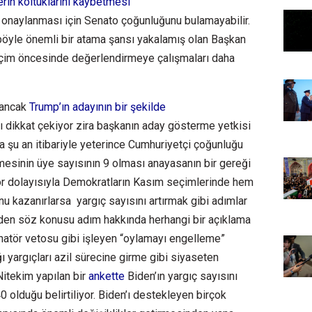
rin koltuklarını kaybetmesi
onaylanması için Senato çoğunluğunu bulamayabilir.
öyle önemli bir atama şansı yakalamış olan Başkan
eçim öncesinde değerlendirmeye çalışmaları daha
 ancak
Trump’ın adayının bir şekilde
ı dikkat çekiyor zira başkanın aday gösterme yetkisi
a şu an itibariyle yeterince Cumhuriyetçi çoğunluğu
sinin üye sayısının 9 olması anayasanın bir gereği
r dolayısıyla Demokratların Kasım seçimlerinde hem
 kazanırlarsa yargıç sayısını artırmak gibi adımlar
iden söz konusu adım hakkında herhangi bir açıklama
natör vetosu gibi işleyen “oylamayı engelleme”
 yargıçları azil sürecine girme gibi siyaseten
 Nitekim yapılan bir
ankette
Biden’ın yargıç sayısını
0 olduğu belirtiliyor. Biden’ı destekleyen birçok