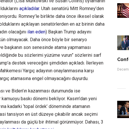
enatör (Lisa Murkowski ve Susan Collins) oylamanın
lduklarını
açıkladılar
. Utah senatörü Mitt Romney’den
niyordu. Romney’le birlikte daha önce ilkesel olarak
olduklarını açıklayan senatörlerden en az birinin daha
adın olacağını
ilan eden
) Başkan Trump adayını
kün olmayacak. Daha önce böyle bir senaryo
nı ve başkanın son senesinde atama yapmaması
eldiğinde bu sözlerimi yüzüme vurun” sözlerini sarf
Conf
ump’a destek vereceğini şimdiden açıkladı. İlerleyen
Decemb
ahkemesi Yargıç adayının onaylanmasına karşı
argıç atamasına engel olmayacağını duyurdu.
ası ve Biden’ın kazanması durumunda ise
ir kamuoyu baskı dönemi bekliyor. Kasım’dan yeni
yına kadarki ‘topal ördek’ döneminde atamanın
si tansiyon en üst düzeye çıkabilir ancak seçimi
ylanması da güçlü bir ihtimal görünmüyor. Dahası, 3