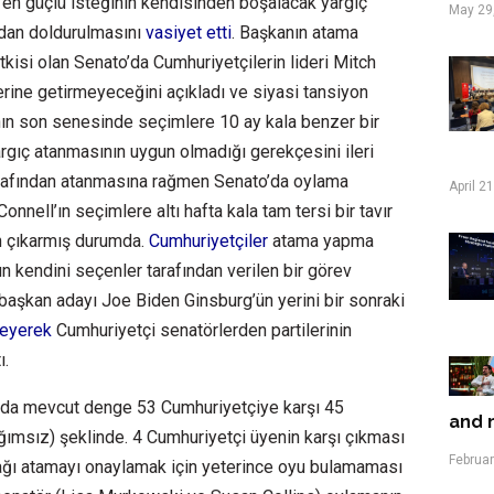
en güçlü isteğinin kendisinden boşalacak yargıç
May 29
ndan doldurulmasını
vasiyet etti
. Başkanın atama
kisi olan Senato’da Cumhuriyetçilerin lideri Mitch
erine getirmeyeceğini açıkladı ve siyasi tansiyon
ın son senesinde seçimlere 10 ay kala benzer bir
rgıç atanmasının uygun olmadığı gerekçesini ileri
arafından atanmasına rağmen Senato’da oylama
April 2
nnell’ın seçimlere altı hafta kala tam tersi bir tavır
n çıkarmış durumda.
Cumhuriyetçiler
atama yapma
un kendini seçenler tarafından verilen bir görev
 başkan adayı Joe Biden Ginsburg’ün yerini bir sonraki
leyerek
Cumhuriyetçi senatörlerden partilerinin
ı.
o’da mevcut denge 53 Cumhuriyetçiye karşı 45
and m
ımsız) şeklinde. 4 Cumhuriyetçi üyenin karşı çıkması
Februar
ağı atamayı onaylamak için yeterince oyu bulamaması