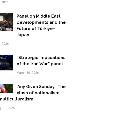
, 2026
Panel on Middle East
Developments and the
Future of Türkiye–
Japan...
1, 2026
“Strategic Implications
of the Iran War” panel...
March 30, 2026
‘Any Given Sunday’: The
clash of nationalism
ulticulturalism...
y 11, 2026