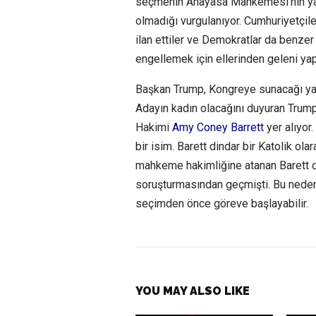
seçmenin Anayasa Mahkemesi’nin yap
olmadığı vurgulanıyor. Cumhuriyetçil
ilan ettiler ve Demokratlar da benzer
engellemek için ellerinden geleni ya
Başkan Trump, Kongreye sunacağı yar
Adayın kadın olacağını duyuran Trump
Hakimi
Amy Coney Barrett
yer alıyor
bir isim. Barett dindar bir Katolik ola
mahkeme hakimliğine atanan Barett d
soruşturmasından geçmişti. Bu nedenle
seçimden önce göreve başlayabilir.
YOU MAY ALSO LIKE