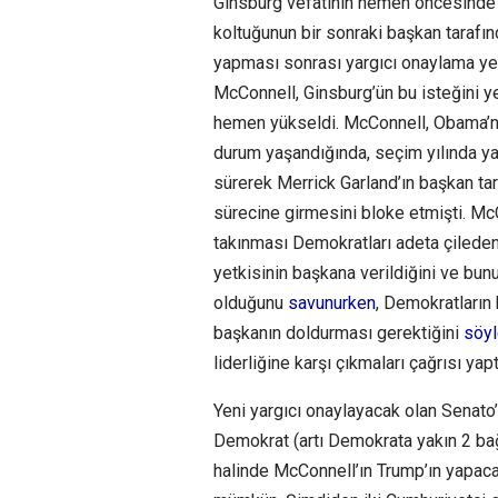
Ginsburg vefatının hemen öncesinde 
koltuğunun bir sonraki başkan tarafı
yapması sonrası yargıcı onaylama yet
McConnell, Ginsburg’ün bu isteğini y
hemen yükseldi. McConnell, Obama’n
durum yaşandığında, seçim yılında ya
sürerek Merrick Garland’ın başkan t
sürecine girmesini bloke etmişti. McCo
takınması Demokratları adeta çilede
yetkisinin başkana verildiğini ve bun
olduğunu
savunurken
, Demokratların
başkanın doldurması gerektiğini
söy
liderliğine karşı çıkmaları çağrısı yapt
Yeni yargıcı onaylayacak olan Senat
Demokrat (artı Demokrata yakın 2 bağ
halinde McConnell’ın Trump’ın yapac