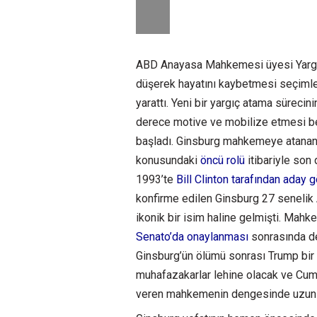
ABD Anayasa Mahkemesi üyesi Yargıç
düşerek hayatını kaybetmesi seçimlere
yarattı. Yeni bir yargıç atama süre
derece motive ve mobilize etmesi bekl
başladı. Ginsburg mahkemeye atanan i
konusundaki
öncü rolü
itibariyle son 
1993’te
Bill Clinton tarafından aday 
konfirme edilen Ginsburg 27 senelik 
ikonik bir isim haline gelmişti. Ma
Senato’da onaylanması
sonrasında de
Ginsburg’ün ölümü sonrası Trump bi
muhafazakarlar lehine olacak ve Cumh
veren mahkemenin dengesinde uzun sü