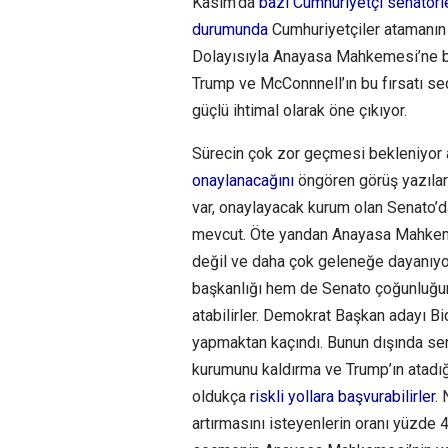
Kasım’da
bazı Cumhuriyetçi senatörle
durumunda
Cumhuriyetçiler atamanın 
Dolayısıyla Anayasa Mahkemesi’ne b
Trump ve McConnnell’ın bu fırsatı s
güçlü ihtimal olarak öne çıkıyor.
Sürecin çok zor geçmesi bekleniyor
onaylanacağını
öngören görüş yazılar
var, onaylayacak kurum olan Senato’d
mevcut. Öte yandan Anayasa Mahkeme
değil ve daha çok geleneğe dayanıyo
başkanlığı hem de Senato çoğunluğunu
atabilirler. Demokrat Başkan adayı B
yapmaktan kaçındı. Bunun dışında se
kurumunu kaldırma ve Trump’ın atadığı
oldukça
riskli yollara başvurabilirler
.
artırmasını isteyenlerin oranı yüzde 4