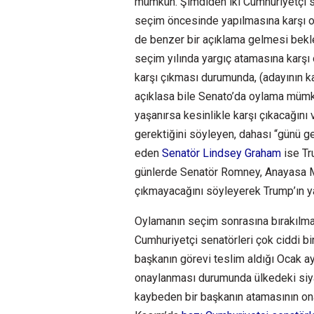
mümkün. Şimdiden iki Cumhuriyetçi s
seçim öncesinde yapılmasına karşı o
de benzer bir açıklama gelmesi bekle
seçim yılında yargıç atamasına karşı 
karşı çıkması durumunda, (adayının k
açıklasa bile Senato’da oylama müm
yaşanırsa kesinlikle karşı çıkacağı
gerektiğini söyleyen, dahası “günü g
eden
Senatör Lindsey Graham
ise Tr
günlerde Senatör Romney, Anayasa M
çıkmayacağını söyleyerek Trump’ın y
Oylamanın seçim sonrasına bırakılm
Cumhuriyetçi senatörleri çok ciddi b
başkanın görevi teslim aldığı Ocak a
onaylanması durumunda ülkedeki siya
kaybeden bir başkanın atamasının ona