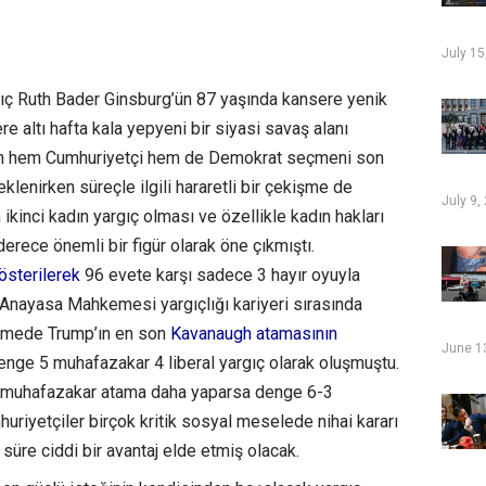
July 15
 Ruth Bader Ginsburg’ün 87 yaşında kansere yenik
 altı hafta kala yepyeni bir siyasi savaş alanı
cinin hem Cumhuriyetçi hem de Demokrat seçmeni son
enirken süreçle ilgili hararetli bir çekişme de
July 9,
kinci kadın yargıç olması ve özellikle kadın hakları
derece önemli bir figür olarak öne çıkmıştı.
gösterilerek
96 evete karşı sadece 3 hayır oyuyla
Anayasa Mahkemesi yargıçlığı kariyeri sırasında
hkemede Trump’ın en son
Kavanaugh atamasının
June 1
nge 5 muhafazakar 4 liberal yargıç olarak oluşmuştu.
r muhafazakar atama daha yaparsa denge 6-3
uriyetçiler birçok kritik sosyal meselede nihai kararı
re ciddi bir avantaj elde etmiş olacak.