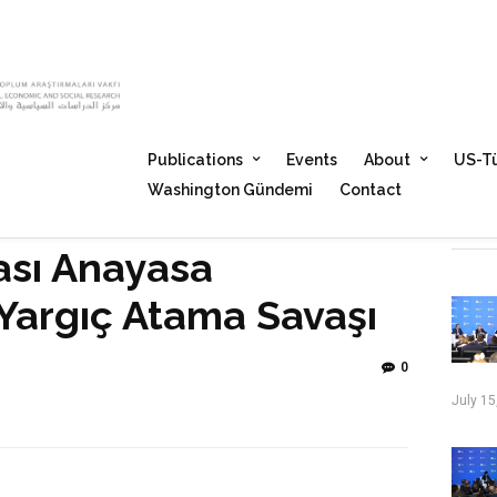
Publications
Events
About
US-Tü
Washington Gündemi
Contact
ası Anayasa
argıç Atama Savaşı
0
July 15