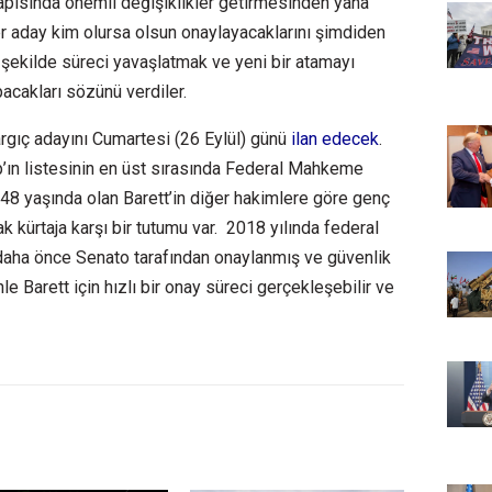
ısında önemli değişiklikler getirmesinden yana
er aday kim olursa olsun onaylayacaklarını şimdiden
 şekilde süreci yavaşlatmak ve yeni bir atamayı
pacakları sözünü verdiler.
gıç adayını Cumartesi (26 Eylül) günü
ilan edecek
.
’ın listesinin en üst sırasında Federal Mahkeme
. 48 yaşında olan Barett’in diğer hakimlere göre genç
rak kürtaja karşı bir tutumu var. 2018 yılında federal
aha önce Senato tarafından onaylanmış ve güvenlik
 Barett için hızlı bir onay süreci gerçekleşebilir ve