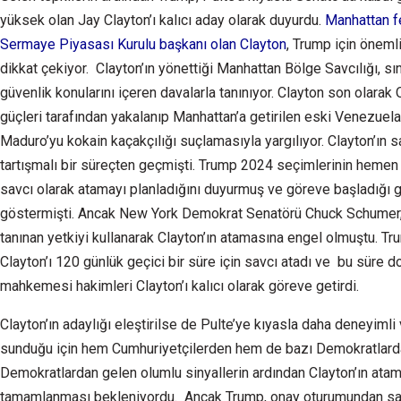
yüksek olan Jay Clayton’ı kalıcı aday olarak duyurdu.
Manhattan f
Sermaye Piyasası Kurulu başkanı olan Clayton
, Trump için önemli
dikkat çekiyor. Clayton’ın yönettiği Manhattan Bölge Savcılığı, sın
güvenlik konularını içeren davalarla tanınıyor. Clayton son olara
güçleri tarafından yakalanıp Manhattan’a getirilen eski Venezuel
Maduro’yu kokain kaçakçılığı suçlamasıyla yargılıyor. Clayton’ın s
tartışmalı bir süreçten geçmişti. Trump 2024 seçimlerinin hemen 
savcı olarak atamayı planladığını duyurmuş ve göreve başladığı
göstermişti. Ancak New York Demokrat Senatörü Chuck Schumer, 
tanınan yetkiyi kullanarak Clayton’ın atamasına engel olmuştu. Tr
Clayton’ı 120 günlük geçici bir süre için savcı atadı ve bu süre
mahkemesi hakimleri Clayton’ı kalıcı olarak göreve getirdi.
Clayton’ın adaylığı eleştirilse de Pulte’ye kıyasla daha deneyimli 
sunduğu için hem Cumhuriyetçilerden hem de bazı Demokratlardan
Demokratlardan gelen olumlu sinyallerin ardından Clayton’ın atam
tamamlanması bekleniyordu. Ancak Trump, onay oturumundan sa