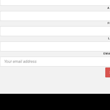
A
F
EMA