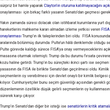
sürpriz bir hamle yaparak
Clayton’ın oturuma katılmayacağını açık
onaylanması için birkaç farklı yasanın Senato’dan geçmesi gerekti
Yakın zamanda süresi dolacak olan istihbarat kurumlarına yurt dı
hareketlerini mahkeme kararı almadan izleme yetkisi veren
FISA
onaylanması
Trump’ın ilk taleplerinden biri oldu. FISA konusund
aralarında bölünmüş durumda. Pulte’un hâlâ denklemde olduğu s
Pulte görevde kaldığı sürece FISA’ya onay vermeyeceklerini açık
masasına oturmak istemişti. Trump da bu durumu fırsata çevirerek
kozu haline getirdi. Trump’ın bu süreçteki ikinci şartı ise seçme
yasasının da FISA ile birlikte Senato’dan geçirilmesi oldu. Kimli
seçmenlerin oy verebilmesi için devlet onaylı bir kimlik belgesi
kılıyor. Cumhuriyetçiler bunu seçim güvenliği açısından gerekli g
düzenlemenin özellikle düşük gelirli seçmenlerin oy kullanmasını
sürerek karşı çıkıyor.
Trump’ın Senato’dan diğer bir isteği ise
senatörlerin kritik atama