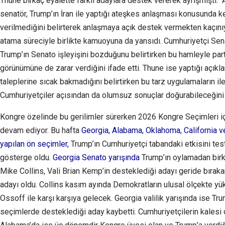
Thune birkaç eyalette farklı adaylara destek vererek ayrışmıştı. 
senatör, Trump’ın İran ile yaptığı ateşkes anlaşması konusunda ke
verilmediğini belirterek anlaşmaya açık destek vermekten kaçınıy
atama süreciyle birlikte kamuoyuna da yansıdı. Cumhuriyetçi Sen
Trump’ın Senato işleyişini bozduğunu belirtirken bu hamleyle par
görünümüne de zarar verdiğini ifade etti. Thune ise yaptığı açıkl
taleplerine sıcak bakmadığını belirtirken bu tarz uygulamaların il
Cumhuriyetçiler açısından da olumsuz sonuçlar doğurabileceğini 
Kongre özelinde bu gerilimler sürerken 2026 Kongre Seçimleri iç
devam ediyor. Bu hafta
Georgia, Alabama, Oklahoma, California 
yapılan ön seçimler,
Trump’ın Cumhuriyetçi tabandaki etkisini tes
gösterge oldu.
Georgia Senato yarışında
Trump’ın oylamadan birk
Mike Collins, Vali Brian Kemp’in desteklediği adayı geride bıraka
adayı oldu. Collins kasım ayında Demokratların ulusal ölçekte y
Ossoff ile karşı karşıya gelecek. Georgia valilik yarışında ise Trum
seçimlerde desteklediği aday kaybetti. Cumhuriyetçilerin kalesi 