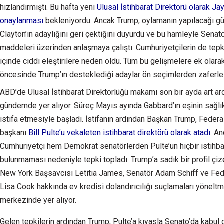
hızlandırmıştı. Bu hafta yeni
Ulusal İstihbarat Direktörü olarak Ja
onaylanması
bekleniyordu. Ancak Trump, oylamanın yapılacağı gü
Clayton’ın adaylığını geri çektiğini duyurdu ve bu hamleyle Senato
maddeleri üzerinden anlaşmaya çalıştı. Cumhuriyetçilerin de tepk
içinde ciddi eleştirilere neden oldu. Tüm bu gelişmelere ek olar
öncesinde Trump’ın desteklediği adaylar ön seçimlerden zaferle
ABD’de Ulusal İstihbarat Direktörlüğü makamı son bir ayda art a
gündemde yer alıyor. Süreç Mayıs ayında Gabbard’ın eşinin sağlı
istifa etmesiyle başladı. İstifanın ardından Başkan Trump, Feder
başkanı
Bill Pulte’u vekaleten istihbarat direktörü olarak atadı
. A
Cumhuriyetçi hem Demokrat senatörlerden Pulte’un hiçbir istihb
bulunmaması nedeniyle tepki topladı. Trump’a sadık bir profil çiz
New York Başsavcısı Letitia James, Senatör Adam Schiff ve Fed
Lisa Cook hakkında ev kredisi dolandırıcılığı suçlamaları yöneltmi
merkezinde yer alıyor.
Gelen tepkilerin ardından Trump, Pulte’a kıyasla Senato’da kabul