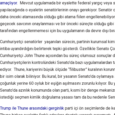
amaçlıyor.
Mevcut uygulamada bir eyalette federal yargıç veya 
yapılacağında o eyaletin senatörlerinin onayı gerekiyor. Senatör
daha önceki atamasında olduğu gibi atama fiilen engellenebiliyor
geçecek savcının onaylanması ve bir önceki süreçte olduğu gib
tarafından engellenmemesi için bu uygulamanın da devre dışı bıra
Cumhuriyetçi senatörler yaşanılan sürecin, partinin kurumsal kim
intiba uyandırdığını belirterek tepki gösterdi. Özellikle Senato Ç
Cumhuriyetçi John Thune açısından bu süreç olumsuz sonuçlar do
Cumhuriyetçilerin kontrolündeki Senato’da bazı uygulamalardan ta
ediyor. Thune, kariyerini büyük ölçüde “filibuster” kuralının koru
bir isim olarak biliniyor. Bu kural, bir yasanın Senato’da oylamaya
çoğunluk yerine 60 oyluk bir eşiğin aşılmasını zorunlu kılıyor. B
Senato’da azınlık konumunda olan parti, kısmi bir denge mekanizm
istediği seçmen kimlik doğrulama yasası tam da bu nedenle Sen
Trump ile Thune arasındaki gerginlik
parti içi ön seçimlerde de ke