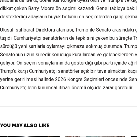
Alabama’da ise üç dönemdir Kongre üyesi olan ve Trump’a verdi
dikkat çeken Barry Moore ön seçimi kazandı. Genel tabloya bakıl
desteklediği adayların büyük bölümü ön seçimlerden galip çıkm
Ulusal İstihbarat Direktörü ataması, Trump ile Senato arasındaki g
taşıdı. Cumhuriyetçi senatörlerin de tepkisini çeken bu süreçte
sürdüğü yeni şartlarla oylamayı çıkmaza sokmuş durumda. Trump’ı
Senato’nun uzun süredir koruduğu kurallardan ve geleneklerden
geliyor. Ön seçim sonuçlarının da gösterdiği gibi parti içinde ağır
Trump’a karşı Cumhuriyetçi senatörler açık bir tavır almaktan kaçı
yerine getirilmesi halinde 2026 Kongre Seçimleri öncesinde Sen
Cumhuriyetçilerin kurumsal itibarı önemli ölçüde zarar görebilir.
YOU MAY ALSO LIKE