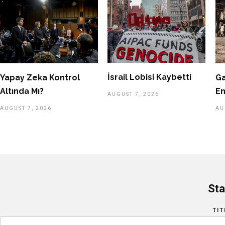
İsrail Lobisi Kaybetti
Yapay Zeka Kontrol
Ga
Altında Mı?
En
AUGUST 7, 2026
AUGUST 7, 2026
AU
Sta
TIT