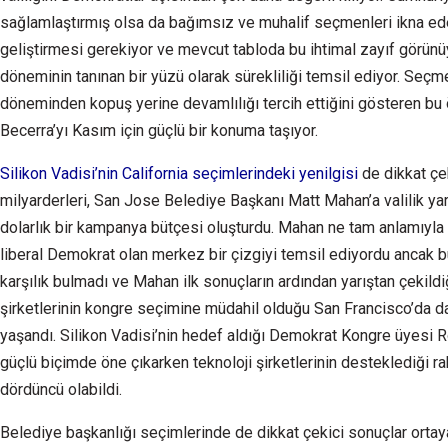
sağlamlaştırmış olsa da bağımsız ve muhalif seçmenleri ikna ed
geliştirmesi gerekiyor ve mevcut tabloda bu ihtimal zayıf görünü
döneminin tanınan bir yüzü olarak sürekliliği temsil ediyor. Se
döneminden kopuş yerine devamlılığı tercih ettiğini gösteren b
Becerra’yı Kasım için güçlü bir konuma taşıyor.
Silikon Vadisi’nin California seçimlerindeki yenilgisi
de dikkat çek
milyarderleri, San Jose Belediye Başkanı Matt Mahan’a valilik ya
dolarlık bir kampanya bütçesi oluşturdu. Mahan ne tam anlamıyla
liberal Demokrat olan merkez bir çizgiyi temsil ediyordu anca
karşılık bulmadı ve Mahan ilk sonuçların ardından yarıştan çekildiğ
şirketlerinin kongre seçimine müdahil olduğu San Francisco’da da
yaşandı. Silikon Vadisi’nin hedef aldığı Demokrat Kongre üyesi
güçlü biçimde öne çıkarken teknoloji şirketlerinin desteklediği r
dördüncü olabildi.
Belediye başkanlığı seçimlerinde de dikkat çekici sonuçlar ortaya