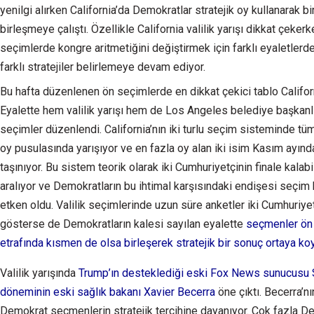
yenilgi alırken California’da Demokratlar stratejik oy kullanarak bi
birleşmeye çalıştı. Özellikle California valilik yarışı dikkat çeke
seçimlerde kongre aritmetiğini değiştirmek için farklı eyaletler
farklı stratejiler belirlemeye devam ediyor.
Bu hafta düzenlenen ön seçimlerde en dikkat çekici tablo Californi
Eyalette hem valilik yarışı hem de Los Angeles belediye başkanlı
seçimler düzenlendi. California’nın iki turlu seçim sisteminde tüm 
oy pusulasında yarışıyor ve en fazla oy alan iki isim Kasım ayın
taşınıyor. Bu sistem teorik olarak iki Cumhuriyetçinin finale kalab
aralıyor ve Demokratların bu ihtimal karşısındaki endişesi seçim 
etken oldu. Valilik seçimlerinde uzun süre anketler iki Cumhuriye
gösterse de Demokratların kalesi sayılan eyalette
seçmenler ön 
etrafında kısmen de olsa birleşerek stratejik bir sonuç ortaya ko
Valilik yarışında
Trump’ın desteklediği eski Fox News sunucusu 
döneminin eski sağlık bakanı Xavier Becerra
öne çıktı. Becerra’n
Demokrat seçmenlerin stratejik tercihine dayanıyor. Çok fazla D