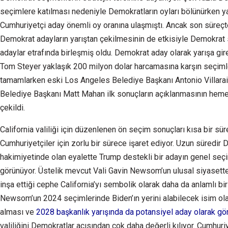
seçimlere katılması nedeniyle Demokratların oyları bölünürken yar
Cumhuriyetçi aday önemli oy oranına ulaşmıştı. Ancak son süreç
Demokrat adayların yarıştan çekilmesinin de etkisiyle Demokrat 
adaylar etrafında birleşmiş oldu. Demokrat aday olarak yarışa gir
Tom Steyer yaklaşık 200 milyon dolar harcamasına karşın seçiml
tamamlarken eski Los Angeles Belediye Başkanı Antonio Villar
Belediye Başkanı Matt Mahan ilk sonuçların açıklanmasının heme
çekildi.
California valiliği için düzenlenen ön seçim sonuçları kısa bir sü
Cumhuriyetçiler için zorlu bir sürece işaret ediyor. Uzun süredir 
hakimiyetinde olan eyalette Trump destekli bir adayın genel se
görünüyor. Üstelik mevcut Vali Gavin Newsom’un ulusal siyasette
inşa ettiği cephe California’yı sembolik olarak daha da anlamlı bi
Newsom’un 2024 seçimlerinde Biden’ın yerini alabilecek isim o
alması ve
2028 başkanlık yarışında da potansiyel aday olarak gö
valiliğini Demokratlar açısından çok daha değerli kılıyor. Cumhuri