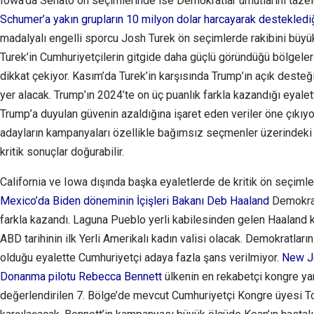
Iowa’da Senato ön seçimlerinde ise Demokratlar umutlarını tazel
Schumer’a yakın grupların 10 milyon dolar harcayarak destekledi
madalyalı engelli sporcu Josh Turek ön seçimlerde rakibini büyük b
Turek’in Cumhuriyetçilerin gitgide daha güçlü göründüğü bölgeler
dikkat çekiyor. Kasım’da Turek’in karşısında Trump’ın açık desteğ
yer alacak. Trump’ın 2024’te on üç puanlık farkla kazandığı eyale
Trump’a duyulan güvenin azaldığına işaret eden veriler öne çıkıy
adayların kampanyaları özellikle bağımsız seçmenler üzerindeki e
kritik sonuçlar doğurabilir.
California ve Iowa dışında başka eyaletlerde de kritik ön seçiml
Mexico’da Biden döneminin İçişleri Bakanı Deb Haaland
Demokrat
farkla kazandı. Laguna Pueblo yerli kabilesinden gelen Haaland 
ABD tarihinin ilk Yerli Amerikalı kadın valisi olacak. Demokratları
olduğu eyalette Cumhuriyetçi adaya fazla şans verilmiyor.
New Je
Donanma pilotu Rebecca Bennett
ülkenin en rekabetçi kongre yarı
değerlendirilen 7. Bölge’de mevcut Cumhuriyetçi Kongre üyesi T