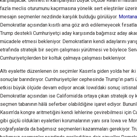
karşılaşacak. Bennett’in kampanyası büyük ölçüde Kean’ın hastal
fazla meclis oturumunu kaçırmasına yönelik sert eleştiriler üzeri
mesajın seçmenler nezdinde karşılık bulduğu görülüyor.
Montana
Demokratlar açısından kısıtlı ama göz ardı edilemeyecek fırsatl
Trump destekli Cumhuriyetçi aday karşısında bağımsız aday ak
mücadele etmesi bekleniyor. Demokratların kendi adaylarını yar
etrafında stratejik bir seçim çalışması yürütmesi ve böylece Sen
Cumhuriyetçilerden bir koltuk çalmaya çalışması bekleniyor.
Altı eyalette düzenlenen ön seçimler Kasım’a giden yolda her iki 
sonuçlar barındırıyor. Cumhuriyetçiler cephesinde Trump’ın parti ü
etkisi büyük ölçüde devam ediyor ancak Iowa’daki sonuç istisnal
Demokratlar açısından ise California’da ortaya çıkan stratejik oy k
seçmen tabanının hâlâ seferber olabildiğine işaret ediyor. Bununl
Kasım’da kongre aritmetiğini kendi lehlerine çevirebilmesi için 
gibi güçlü oldukları eyaletleri korumalarının yanı sıra Iowa ve Mo
coğrafyalarda da bağımsız seçmenleri kazanmaları gerekiyor. Tru