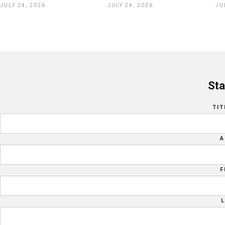
JULY 24, 2026
JULY 24, 2026
JU
Sta
TIT
A
F