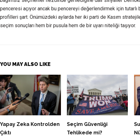
bağımsız seçmenler nezdinde gerilediğine dair sinyaller Demokratl
penceresi açıyor ancak bu pencereyi değerlendirmek için tutarlı 
profilleri şart. Önümüzdeki aylarda her iki parti de Kasım stratejile
seçim sonuçları hem bir pusula hem de bir uyarı niteliği taşıyor.
YOU MAY ALSO LIKE
Yapay Zeka Kontrolden
Seçim Güvenliği
Su
Çıktı
Tehlikede mi?
Nü