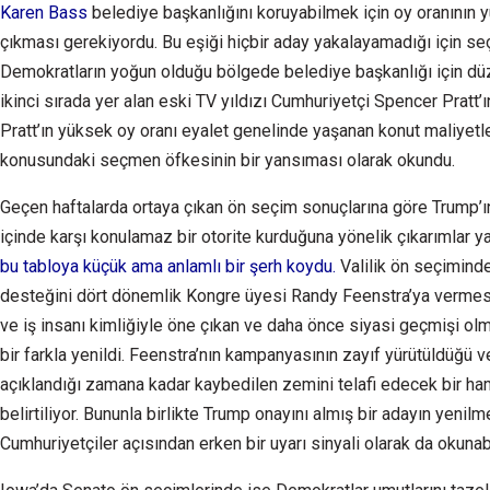
Karen Bass
belediye başkanlığını koruyabilmek için oy oranının y
çıkması gerekiyordu. Bu eşiği hiçbir aday yakalayamadığı için seçi
Demokratların yoğun olduğu bölgede belediye başkanlığı için d
ikinci sırada yer alan eski TV yıldızı Cumhuriyetçi Spencer Pratt’ın
Pratt’ın yüksek oy oranı eyalet genelinde yaşanan konut maliyetle
konusundaki seçmen öfkesinin bir yansıması olarak okundu.
Geçen haftalarda ortaya çıkan ön seçim sonuçlarına göre Trump’ı
içinde karşı konulamaz bir otorite kurduğuna yönelik çıkarımlar y
bu tabloya küçük ama anlamlı bir şerh koydu.
Valilik ön seçimind
desteğini dört dönemlik Kongre üyesi Randy Feenstra’ya vermesin
ve iş insanı kimliğiyle öne çıkan ve daha önce siyasi geçmişi o
bir farkla yenildi. Feenstra’nın kampanyasının zayıf yürütüldüğü 
açıklandığı zamana kadar kaybedilen zemini telafi edecek bir ha
belirtiliyor. Bununla birlikte Trump onayını almış bir adayın yenilm
Cumhuriyetçiler açısından erken bir uyarı sinyali olarak da okunabi